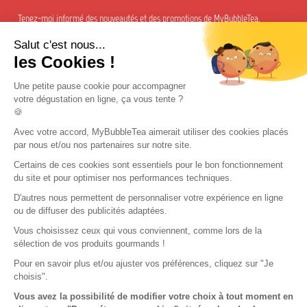
Tenez-moi informé des nouveautés et des promotions de MyBubbleTea.
Salut c'est nous...
Abonnement à la newsletter
les Cookies !
Appelez-nous :
(+33)6 44 75 16 45 / 8H30-12H30 et 13H30-16H30
Une petite pause cookie pour accompagner
votre dégustation en ligne, ça vous tente ?
🍪
Avec votre accord, MyBubbleTea aimerait utiliser des cookies placés
par nous et/ou nos partenaires sur notre site.
Certains de ces cookies sont essentiels pour le bon fonctionnement
© 2018-aujourd'hui My Bubble Tea. Tous droits réservés
du site et pour optimiser nos performances techniques.
D'autres nous permettent de personnaliser votre expérience en ligne
ou de diffuser des publicités adaptées.
Vous choisissez ceux qui vous conviennent, comme lors de la
sélection de vos produits gourmands !
Pour en savoir plus et/ou ajuster vos préférences, cliquez sur "Je
choisis".
Vous avez la possibilité de modifier votre choix à tout moment en