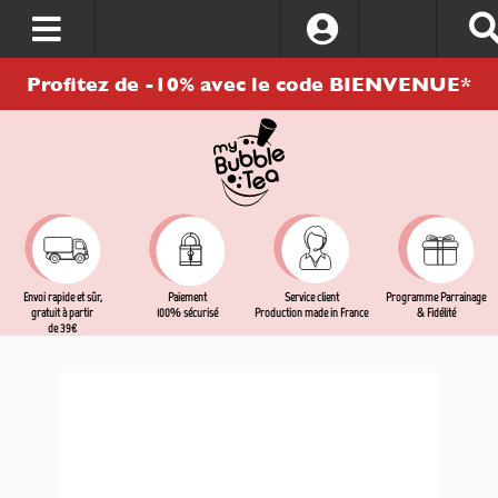
S’identifier
Profitez de -10% avec le code BIENVENUE*
Envoi rapide et sûr,
Service client
Programme Parrainage
Paiement
gratuit à partir
Production made in France
& Fidélité
100% sécurisé
de 39€