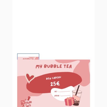
Carte Cadeau Bubble Tea - à partir
de 25€
À partir de
25,00 €
TTC
Carte Cadeau Bubble Tea
- Vous êtes à la