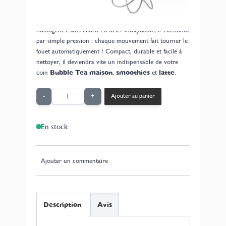
l’accessoire idéal pour mélanger vos
poudres de
Bubble Tea
et obtenir des préparations parfaitement
homogènes sans effort. En acier inoxydable, il s’actionne
par simple pression : chaque mouvement fait tourner le
fouet automatiquement ! Compact, durable et facile à
nettoyer, il deviendra vite un indispensable de votre
coin
Bubble Tea maison
,
smoothies
et
latte
.
Quantité
-
+
Ajouter au panier
En stock
Ajouter un commentaire
Description
Avis