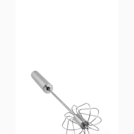
Fouet rotatif en inox – Semi-
automatique
À partir de
8,90 €
TTC
Le fouet rotatif semi-automatique My Bubble Tea est