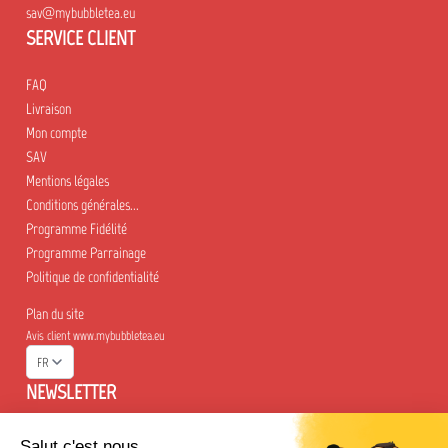
sav@mybubbletea.eu
SERVICE CLIENT
FAQ
Livraison
Mon compte
SAV
Mentions légales
Conditions générales...
Programme Fidélité
Programme Parrainage
Politique de confidentialité
Plan du site
Avis client www.mybubbletea.eu
FR
NEWSLETTER
Tenez-moi informé des nouveautés et des promotions de MyBubbleTea.
Salut c'est nous...