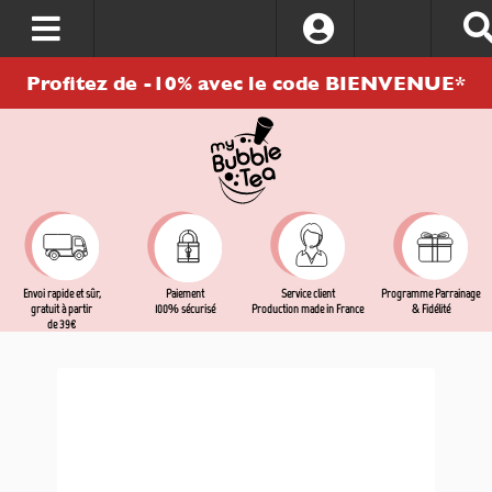
S’identifier
Profitez de -10% avec le code BIENVENUE*
Envoi rapide et sûr,
Service client
Programme Parrainage
Paiement
gratuit à partir
Production made in France
& Fidélité
100% sécurisé
de 39€