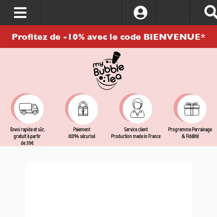
S’identifier
Profitez de -10% avec le code BIENVENUE*
Envoi rapide et sûr,
Service client
Programme Parrainage
Paiement
gratuit à partir
Production made in France
& Fidélité
100% sécurisé
de 39€