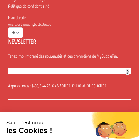
Politique de confidentialité
Plan du site
Avis client www.mybubbletea.eu
FR
NEWSLETTER
Tenez-moi informé des nouveautés et des promotions de MyBubbleTea.
Abonnement à la newsletter
Appelez-nous :
(+33)6 44 75 16 45 / 8H30-12H30 et 13H30-16H30
Salut c'est nous...
© 2018-aujourd'hui My Bubble Tea. Tous droits réservés
les Cookies !