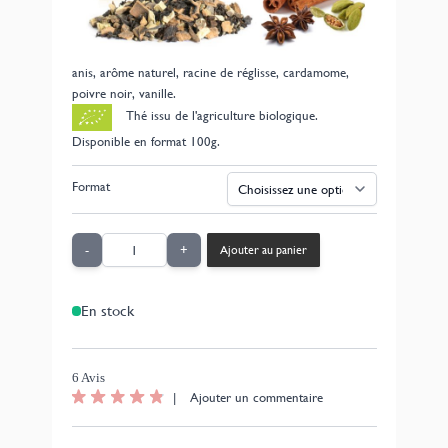
gingembre, la cardamome, la cannelle et la vanille se
mêlent dans ce mélange parfurmé.
Composition: Thé noir Assam, cannelle, gingembre,
anis, arôme naturel, racine de réglisse, cardamome,
poivre noir, vanille.
Thé issu de l'agriculture biologique.
Disponible en format 100g.
Format
Quantité
-
+
Ajouter au panier
En stock
6 Avis
|
Ajouter un commentaire