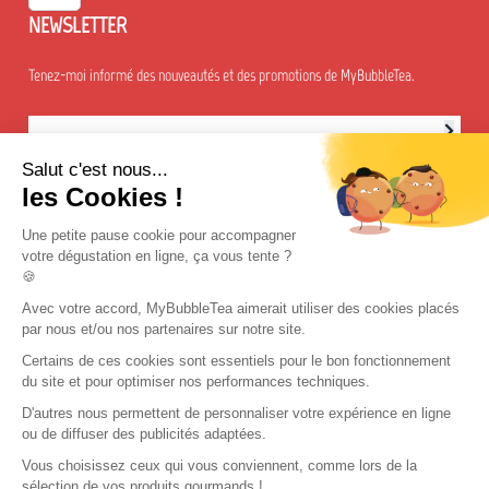
NEWSLETTER
Tenez-moi informé des nouveautés et des promotions de MyBubbleTea.
Abonnement à la newsletter
Salut c'est nous...
Appelez-nous :
(+33)6 44 75 16 45 / 8H30-12H30 et 13H30-16H30
les Cookies !
Une petite pause cookie pour accompagner
votre dégustation en ligne, ça vous tente ?
🍪
Avec votre accord, MyBubbleTea aimerait utiliser des cookies placés
© 2018-aujourd'hui My Bubble Tea. Tous droits réservés
par nous et/ou nos partenaires sur notre site.
Certains de ces cookies sont essentiels pour le bon fonctionnement
du site et pour optimiser nos performances techniques.
D'autres nous permettent de personnaliser votre expérience en ligne
ou de diffuser des publicités adaptées.
Vous choisissez ceux qui vous conviennent, comme lors de la
sélection de vos produits gourmands !