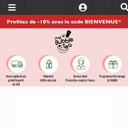
S’identifier
Profitez de -10% avec le code BIENVENUE*
Envoi rapide et sûr,
Service client
Programme Parrainage
Paiement
gratuit à partir
Production made in France
& Fidélité
100% sécurisé
de 39€