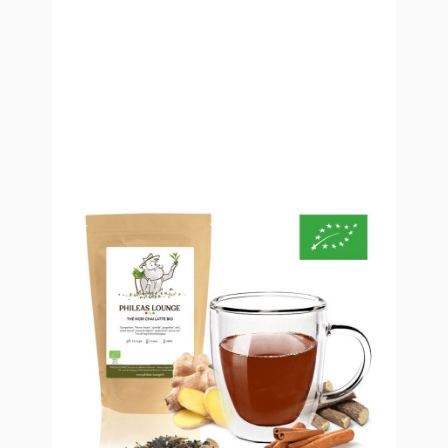
Thé Noir Chai Latte Bio
À partir de
12,90 €
TTC
Le Thé noir Chai Latte Bio est l'allié parfait de vos
recettes de bubble tea délicieusement épicées. Le