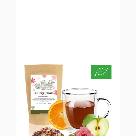
Thé Noir de Noël Bio
À partir de
12,90 €
TTC
Le Thé Noir de Noël est un thé biologique Assam et
Inde du Sud agrémenté de cannelle, d'écorces d'orange,