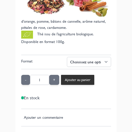
de pomme et de pétales de rose. Un délice aux parfums
de Noël.
Composition: Thé noir Assam, -Inde du Sud, écorces
d'orange, pomme, bâtons de cannelle, arôme naturel,
pétales de rose, cardamome.
Thé issu de l'agriculture biologique.
Disponible en format 100g.
Format
Quantité
-
+
Ajouter au panier
En stock
Ajouter un commentaire