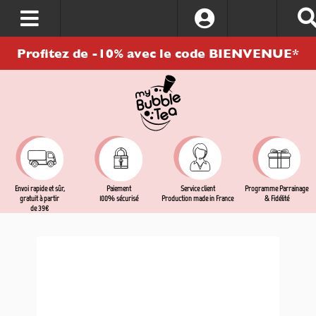
S’identifier
Profitez de -10% avec le code BIENVENUE*
Envoi rapide et sûr,
Service client
Programme Parrainage
Paiement
gratuit à partir
Production made in France
& Fidélité
100% sécurisé
de 39€