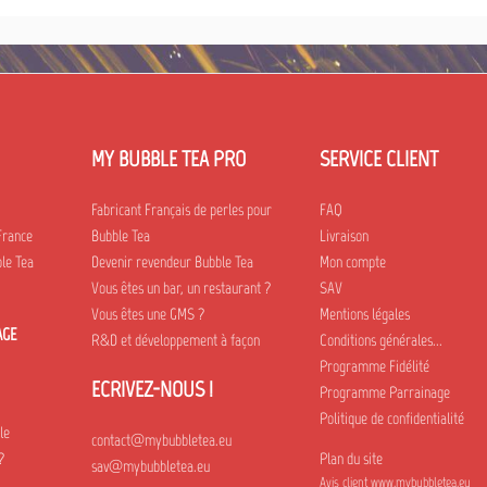
MY BUBBLE TEA PRO
SERVICE CLIENT
Fabricant Français de perles pour
FAQ
France
Bubble Tea
Livraison
le Tea
Devenir revendeur Bubble Tea
Mon compte
Vous êtes un bar, un restaurant ?
SAV
Vous êtes une GMS ?
Mentions légales
AGE
R&D et développement à façon
Conditions générales...
Programme Fidélité
ECRIVEZ-NOUS !
Programme Parrainage
Politique de confidentialité
le
contact@mybubbletea.eu
?
Plan du site
sav@mybubbletea.eu
Avis client www.mybubbletea.eu