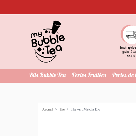
Envoi rapide e
gratuit à pa
de 39€
Kits Bubble Tea
Perles Fruitées
Perles de 
Accueil
>
Thé
>
Thé vert Matcha Bio