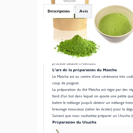
Description
Avis
Dégustation du thé vert Matcha Bio
Le Matcha est issu d'une récolte de thé vert tench
à pierre. Le goût comme la robe est très vert, int
pour ses propriétés antioxydantes. Il est d'ailleur
cuisine ou en cosmétique. Contrairement au thé tra
procédé détaillé ci-dessous.
L'art de la préparation du Matcha
Le Matcha est au centre d'une cérémonie très codif
coup de poignet.
La préparation du thé Matcha est régie par des rè
fond d'un bol dans lequel on ajoute une petite qu
battre le mélange jusqu'à obtenir un mélange hom
breuvage mousseux (selon les écoles) pour la dég
Suivant que vous souhaitiez préparer un Usucha (th
Préparation du Usucha