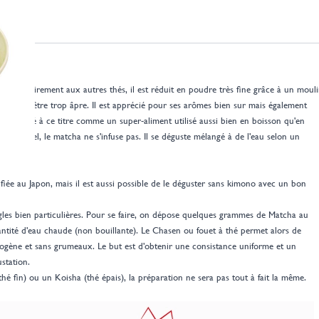
a. Contrairement aux autres thés, il est réduit en poudre très fine grâce à un moul
ense sans être trop âpre. Il est apprécié pour ses arômes bien sur mais également
s considéré à ce titre comme un super-aliment utilisé aussi bien en boisson qu'en
ditionnel, le matcha ne s'infuse pas. Il se déguste mélangé à de l'eau selon un
iée au Japon, mais il est aussi possible de le déguster sans kimono avec un bon
gles bien particulières. Pour se faire, on dépose quelques grammes de Matcha au
antité d'eau chaude (non bouillante). Le Chasen ou fouet à thé permet alors de
ogène et sans grumeaux. Le but est d'obtenir une consistance uniforme et un
ustation.
é fin) ou un Koisha (thé épais), la préparation ne sera pas tout à fait la même.