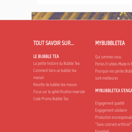
TOUT SAVOIR SUR...
MYBUBBLETEA
LE BUBBLE TEA
Qui sommes nous
La petite histoire du Bubble Tea
Perles Fruitées Made In 
Comment faire un bubble tea
Pourquoi nos perles Bubb
maison
sont meilleures
Recette de bubble tea maison
MYBUBBLETEA S'ENG
Focus sur la sphérification inversée
Code Promo Bubble Tea
Engagement qualité
Engagement solidaire
Production ecoresponsab
"Sans colorant artificiel"
Essentiel!