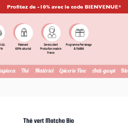
Profitez de -10% avec le code BIENVENUE*
t sûr,
Service client
Programme Parrainage
Paiement
rtir
Production made in
& Fidélité
100% sécurisé
France
tapioca
Thé
Matériel
Epicerie Fine
Anti-gaspi
Bl
Thé vert Matcha Bio