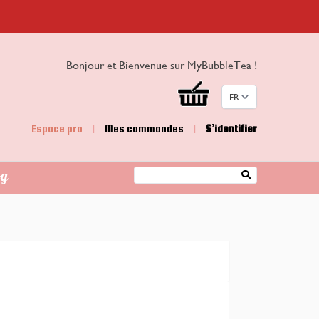
Bonjour et Bienvenue sur MyBubbleTea !
FR
Espace pro
|
Mes commandes
|
S’identifier
og
Rechercher