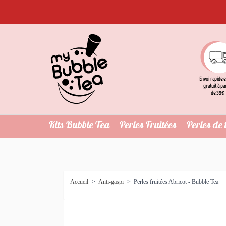
Envoi rapide e
gratuit à pa
de 39€
Kits Bubble Tea
Perles Fruitées
Perles de 
Accueil
>
Anti-gaspi
>
Perles fruitées Abricot - Bubble Tea