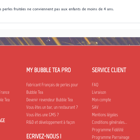
les perles fruitées ne conviennent pas aux enfants de moins de 4 ans.
MY BUBBLE TEA PRO
SERVICE CLIENT
Fabricant Français de perles pour
FAQ
France
Bubble Tea
Livraison
le Tea
Devenir revendeur Bubble Tea
Mon compte
Vous êtes un bar, un restaurant ?
SAV
Vous êtes une GMS ?
Mentions légales
AGE
R&D et développement à façon
Conditions générales...
Programme Fidélité
ECRIVEZ-NOUS !
Programme Parrainage