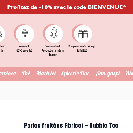
Profitez de -10% avec le code BIENVENUE*
t sûr,
Service client
Programme Parrainage
Paiement
rtir
Production made in
& Fidélité
100% sécurisé
France
tapioca
Thé
Matériel
Epicerie Fine
Anti-gaspi
Bl
Perles fruitées Abricot - Bubble Tea