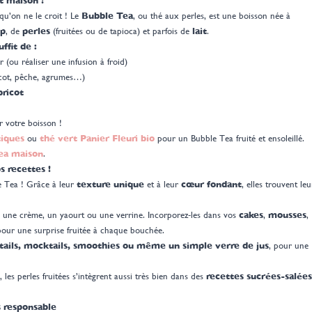
 maison ?
qu’on ne le croit ! Le
Bubble Tea
, ou thé aux perles, est une boisson née à
op
, de
perles
(fruitées ou de tapioca) et parfois de
lait
.
ffit de :
ir (ou réaliser une infusion à froid)
cot, pêche, agrumes…)
bricot
 votre boisson !
tiques
ou
thé vert Panier Fleuri bio
pour un Bubble Tea fruité et ensoleillé.
ea maison
.
s recettes !
le Tea ! Grâce à leur
texture unique
et à leur
cœur fondant
, elles trouvent leu
, une crème, un yaourt ou une verrine. Incorporez-les dans vos
cakes
,
mousses
,
our une surprise fruitée à chaque bouchée.
tails, mocktails, smoothies ou même un simple verre de jus
, pour une
, les perles fruitées s’intègrent aussi très bien dans des
recettes sucrées-salées
s responsable