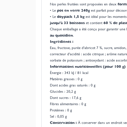
Nos perles fruitées sont proposées en deux
form
• Le
pot en verre 240g
est parfait pour découv
• Le
doypack 1,5 kg
est idéal pour les moments 
jusqu’à 33 boissons
et contient
60 % de plas
Chaque emballage a été conçu pour garantir une
au quotidien
.
Ingrédients :
Eau, fructose, purée d’abricot 7 %, sucre, amidon, 
correcteur d’acidité : acide citrique ; arôme natur
sorbate de potassium ; antioxydant : acide ascorb
Informations nutritionnelles (pour 100 g)
Énergie : 343 kJ / 81 kcal
Matières grasses : 0 g
Dont acides gras saturés : 0 g
Glucides : 20,2 g
Dont sucres : 17,6 g
Fibres alimentaires : 0 g
Protéines : 0 g
Sel : 0,05 g
Conservation :
À conserver dans un endroit sec 