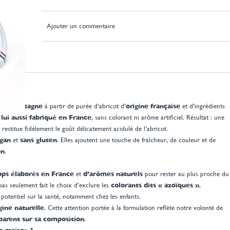
Ajouter un commentaire
nce
s en
Bretagne
à partir de purée d’abricot d’
origine française
et d’ingrédients
t lui aussi fabriqué en France
, sans colorant ni arôme artificiel. Résultat : une
 restitue fidèlement le goût délicatement acidulé de l’abricot.
gan
et
sans gluten
. Elles ajoutent une touche de fraîcheur, de couleur et de
on
.
ops élaborés en France
et
d’arômes naturels
pour rester au plus proche du
as seulement fait le choix d’exclure les
colorants dits « azoïques »
,
potentiel sur la santé, notamment chez les enfants.
gine naturelle
. Cette attention portée à la formulation reflète notre volonté de
parent sur sa composition
.