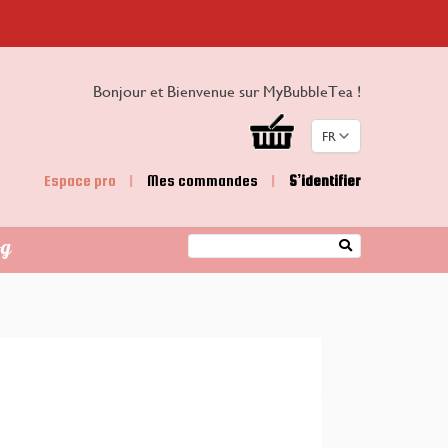
Bonjour et Bienvenue sur MyBubbleTea !
FR
Espace pro
|
Mes commandes
|
S’identifier
og
Rechercher