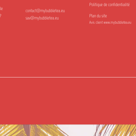
Politique de confidentialité
le
contact@mybubbletea.eu
?
Plan du site
sav@mybubbletea.eu
Avis client www.mybubbletea.eu