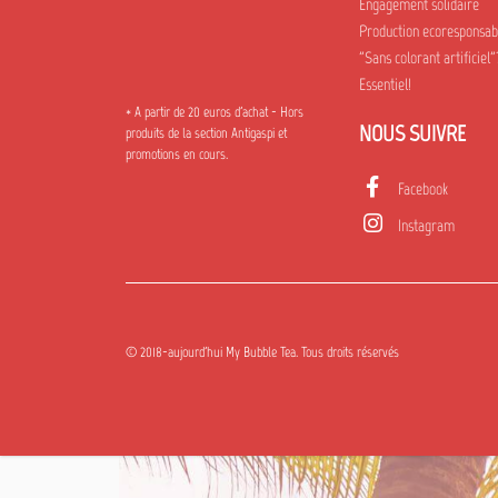
Engagement solidaire
Production ecoresponsab
"Sans colorant artificiel"
Essentiel!
* A partir de 20 euros d'achat - Hors
NOUS SUIVRE
produits de la section Antigaspi et
promotions en cours.
Facebook
Instagram
© 2018-aujourd'hui My Bubble Tea. Tous droits réservés