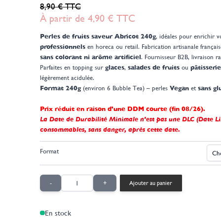
8,90 €
TTC
À partir de
4,90 €
TTC
Perles de fruits saveur Abricot 240g
, idéales pour enrichir 
professionnels
en horeca ou retail. Fabrication artisanale françai
sans colorant ni arôme artificiel
. Fournisseur B2B, livraison r
Parfaites en topping sur
glaces
,
salades de fruits
ou
pâtisserie
légèrement acidulée.
Format 240g
(environ 6 Bubble Tea) – perles
Vegan
et
sans gl
Prix réduit en raison d'une DDM courte (fin 08/26).
La Date de Durabilité Minimale n'est pas une DLC (Date Li
consommables, sans danger, après cette date.
Format
Quantité
-
+
Ajouter au panier
En stock