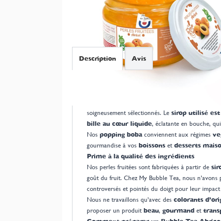
Description
Avis
Perles fruitées Abricot fabriquées en Fra
Nos perles fruitées saveur
Abricot
sont élaborée
soigneusement sélectionnés. Le
sirop utilisé es
bille au cœur liquide
, éclatante en bouche, qui
Nos
popping boba
conviennent aux régimes
ve
gourmandise à vos
boissons
et
desserts mais
Prime à la qualité des ingrédients
Nos perles fruitées sont fabriquées à partir de
sir
goût du fruit. Chez My Bubble Tea, nous n’avons p
controversés et pointés du doigt pour leur impact 
Nous ne travaillons qu’avec des
colorants d’ori
proposer un produit
beau
,
gourmand
et
trans