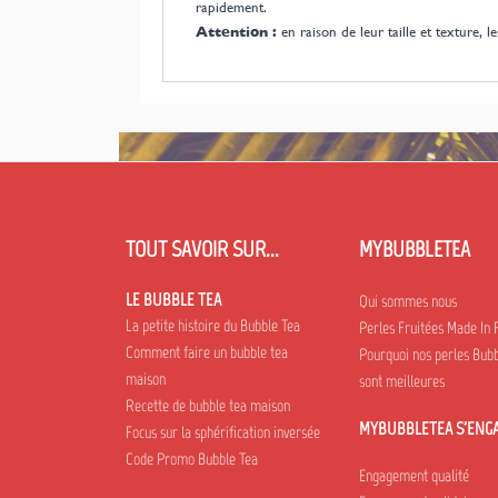
rapidement.
Attention :
en raison de leur taille et texture, 
TOUT SAVOIR SUR...
MYBUBBLETEA
LE BUBBLE TEA
Qui sommes nous
La petite histoire du Bubble Tea
Perles Fruitées Made In 
Comment faire un bubble tea
Pourquoi nos perles Bubb
maison
sont meilleures
Recette de bubble tea maison
MYBUBBLETEA S'ENG
Focus sur la sphérification inversée
Code Promo Bubble Tea
Engagement qualité