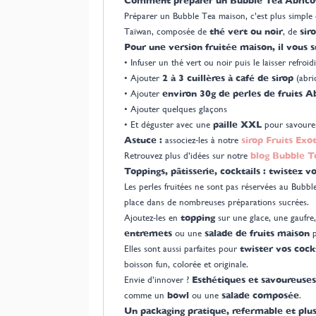
Comment préparer un Bubble Tea Abricot
Préparer un Bubble Tea maison, c’est plus simple 
Taïwan, composée de
thé vert ou noir
, de
sir
Pour une version fruitée maison, il vous su
• Infuser un thé vert ou noir puis le laisser refroid
• Ajouter
2 à 3 cuillères à café de sirop
(abri
• Ajouter
environ 30g de perles de fruits A
• Ajouter quelques glaçons
• Et déguster avec une
paille XXL
pour savourer
Astuce :
associez-les à notre
sirop Fruits Exo
Retrouvez plus d’idées sur notre
blog Bubble T
Toppings, pâtisserie, cocktails : twistez vo
Les perles fruitées ne sont pas réservées au Bubb
place dans de nombreuses préparations sucrées.
Ajoutez-les en
topping
sur une glace, une gaufre
entremets
ou une
salade de fruits maison
p
Elles sont aussi parfaites pour
twister vos cock
boisson fun, colorée et originale.
Envie d’innover ?
Esthétiques et savoureuses
comme un
bowl
ou une
salade composée
.
Un packaging pratique, refermable et plu