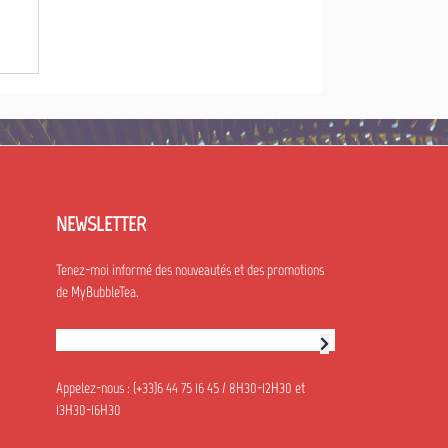
NEWSLETTER
Tenez-moi informé des nouveautés et des promotions
de MyBubbleTea.
Abonnement à la newsletter
Appelez-nous :
(+33)6 44 75 16 45 / 8H30-12H30 et
13H30-16H30