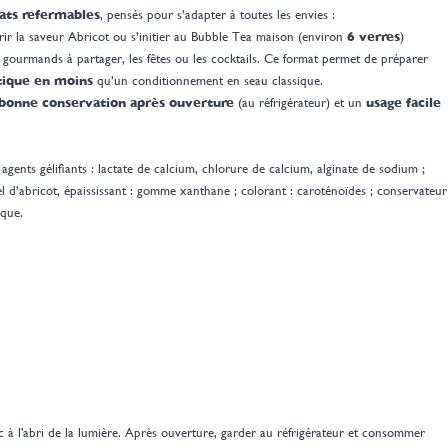
ats refermables
, pensés pour s’adapter à toutes les envies :
rir la saveur Abricot ou s’initier au Bubble Tea maison (environ
6 verres
)
gourmands à partager, les fêtes ou les cocktails. Ce format permet de préparer
tique en moins
qu’un conditionnement en seau classique.
bonne conservation après ouverture
(au réfrigérateur) et un
usage facile
agents gélifiants : lactate de calcium, chlorure de calcium, alginate de sodium ;
el d’abricot, épaississant : gomme xanthane ; colorant : caroténoïdes ; conservateur
ique.
à l'abri de la lumière. Après ouverture, garder au réfrigérateur et consommer